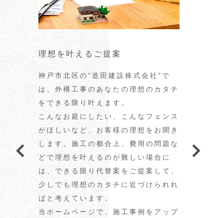
地域密着で丁寧な施工
地域密着で丁寧な施工
理想を叶えるご提案
理想を叶えるご提案
神戸市北区の“造田建設株式会社”は、
神戸市北区の“造田建設株式会社”は、
神戸市北区の“造田建設株式会社”で
神戸市北区の“造田建設株式会社”で
地域密着の外構工事の会社です。
地域密着の外構工事の会社です。
は、外構工事のあなたの理想のカタチ
は、外構工事のあなたの理想のカタチ
弊社は主に外構工事をメインで行って
弊社は主に外構工事をメインで行って
をできる限り叶えます。
をできる限り叶えます。
いますが、クロスやフローリングの張
いますが、クロスやフローリングの張
こんなお庭にしたい、こんなフェンス
こんなお庭にしたい、こんなフェンス
り替えなど内装リフォームも承りま
り替えなど内装リフォームも承りま
がほしいなど、お客様の理想をお聞き
がほしいなど、お客様の理想をお聞き
す。
す。
します。施工の都合上、費用の問題な
します。施工の都合上、費用の問題な
地域密着だからこそ丁寧かつスピーデ
地域密着だからこそ丁寧かつスピーデ
どで理想を叶えるのが難しい場合に
どで理想を叶えるのが難しい場合に
ィに対応可能です。丁寧な施工をモッ
ィに対応可能です。丁寧な施工をモッ
は、できる限り代替案をご提案して、
は、できる限り代替案をご提案して、
トーに外構工事でお困りごとを解決い
トーに外構工事でお困りごとを解決い
少しでも理想のカタチに近づけられれ
少しでも理想のカタチに近づけられれ
たします。
たします。
ばと考えています。
ばと考えています。
これから新築住宅の建築をお考えの
これから新築住宅の建築をお考えの
当ホームページで、施工事例をアップ
当ホームページで、施工事例をアップ