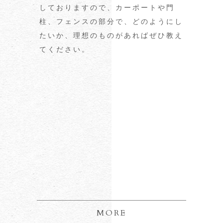
方、弊社なら相見積もり大歓迎です。
方、弊社なら相見積もり大歓迎です。
しておりますので、カーポートや門
しておりますので、カーポートや門
現場へ出張いたしますのでまずはお問
現場へ出張いたしますのでまずはお問
柱、フェンスの部分で、どのようにし
柱、フェンスの部分で、どのようにし
い合わせください。
い合わせください。
たいか、理想のものがあればぜひ教え
たいか、理想のものがあればぜひ教え
住宅を建てた後、新築のときに叶えら
住宅を建てた後、新築のときに叶えら
てください。
てください。
れなかった外回りの理想のカタチを実
れなかった外回りの理想のカタチを実
現したい方もお気軽に弊社にご相談く
現したい方もお気軽に弊社にご相談く
ださい！
ださい！
新築のときには費用の関係で外構工事
新築のときには費用の関係で外構工事
の理想を断念するケースも多々見受け
の理想を断念するケースも多々見受け
られます。
られます。
「今だから叶えたい！」というその思
「今だから叶えたい！」というその思
い、お気軽にお申し付けください。
い、お気軽にお申し付けください。
MORE